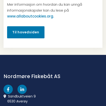
Mer informasjon om hvordan du kan unngå
informasjonskapsler kan du lese på
www.allaboutcookies.org.
Til hovedsiden
Nordmøre Fiskebåt AS
Sandbuktveien 9

6530 Averøy