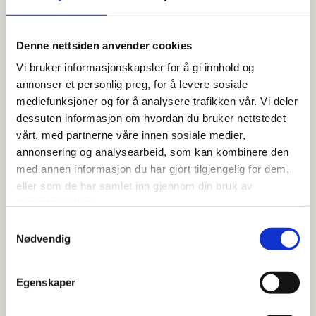
tilfeller du selv aktivt registrerer deg på nettstedet.
Formål:
Denne nettsiden anvender cookies
Vi bruker informasjonskapsler for å gi innhold og
Utvikle og forbedre nettstedet gjennom å
annonser et personlig preg, for å levere sosiale
forstå hvordan det anvendes.
mediefunksjoner og for å analysere trafikken vår. Vi deler
dessuten informasjon om hvordan du bruker nettstedet
Beregne og rapportere brukerantall og trafikk.
vårt, med partnerne våre innen sosiale medier,
annonsering og analysearbeid, som kan kombinere den
Gjøre det lettere for deg å navigere på
med annen informasjon du har gjort tilgjengelig for dem,
nettstedet.
eller som de har samlet inn gjennom din bruk av
Gjøre det mulig for systemet å kjenne igjen
tjenestene deres.
faste brukere for å kunne tilpasse tjenestene.
Samtykkevalg
Nødvendig
Iblant anvender vi
tredjepartsinformasjonskapsler fra andre
Egenskaper
firma for å gjøre markedsundersøkelser og
trafikkmålinger, og for å forbedre