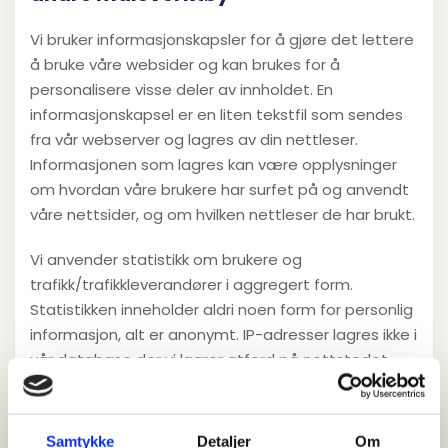
Vi bruker informasjonskapsler for å gjøre det lettere
å bruke våre websider og kan brukes for å
personalisere visse deler av innholdet. En
informasjonskapsel er en liten tekstfil som sendes
fra vår webserver og lagres av din nettleser.
Informasjonen som lagres kan være opplysninger
om hvordan våre brukere har surfet på og anvendt
våre nettsider, og om hvilken nettleser de har brukt.
Vi anvender statistikk om brukere og
trafikk/trafikkleverandører i aggregert form.
Statistikken inneholder aldri noen form for personlig
informasjon, alt er anonymt. IP-adresser lagres ikke i
vår database der vi lagrer atferd på nettstedet,
derfor kan informasjon om deg som bruker aldri
kobles sammen med din identitet. Din IP-adresse
lagres av sikkerhetsmessige årsaker bare i de
Samtykke
Detaljer
Om