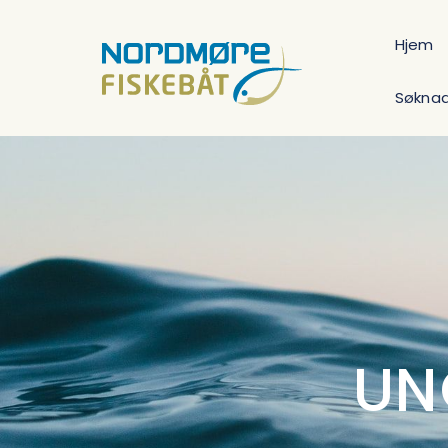
Hjem
Søkna
UN