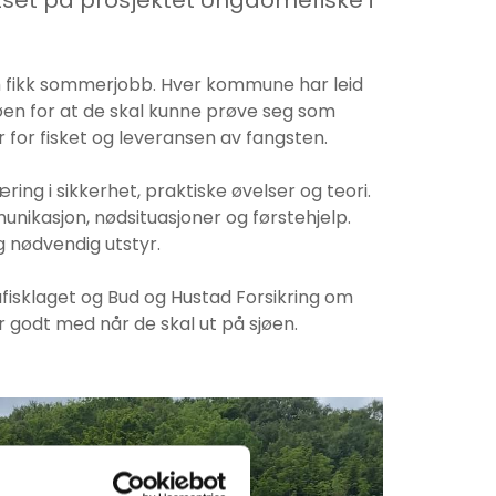
set på prosjektet Ungdomefiske i
om fikk sommerjobb. Hver kommune har leid
øen for at de skal kunne prøve seg som
for fisket og leveransen av fangsten.
g i sikkerhet, praktiske øvelser og teori.
kasjon, nødsituasjoner og førstehjelp.
g nødvendig utstyr.
åfisklaget og Bud og Hustad Forsikring om
r godt med når de skal ut på sjøen.