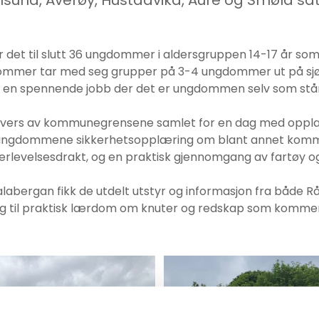
und, Averøy, Hustadvika, Aure og Smøla sat
ar det til slutt 36 ungdommer i aldersgruppen 14-17 år s
 i sommer tar med seg grupper på 3-4 ungdommer ut på sj
 i en spennende jobb der det er ungdommen selv som står 
tvers av kommunegrensene samlet for en dag med opplærin
 ungdommene sikkerhetsopplæring om blant annet kommuni
rlevelsesdrakt, og en praktisk gjennomgang av fartøy o
alabergan fikk de utdelt utstyr og informasjon fra både R
tillegg til praktisk lærdom om knuter og redskap som komme