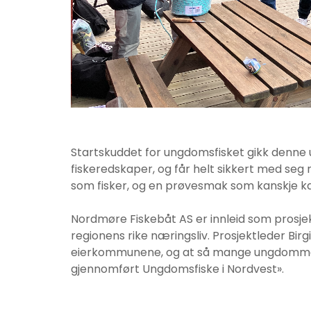
Startskuddet for ungdomsfisket gikk denne u
fiskeredskaper, og får helt sikkert med seg 
som fisker, og en prøvesmak som kanskje ka
Nordmøre Fiskebåt AS er innleid som prosje
regionens rike næringsliv. Prosjektleder Birg
eierkommunene, og at så mange ungdommer har
gjennomført Ungdomsfiske i Nordvest».