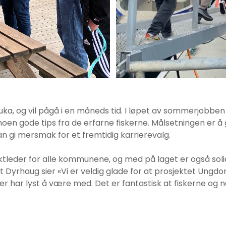
ka, og vil pågå i en måneds tid. I løpet av sommerjobben
noen gode tips fra de erfarne fiskerne. Målsetningen er å
n gi mersmak for et fremtidig karrierevalg.
ktleder for alle kommunene, og med på laget er også so
it Dyrhaug sier «Vi er veldig glade for at prosjektet Ungdo
 lyst å være med. Det er fantastisk at fiskerne og næring