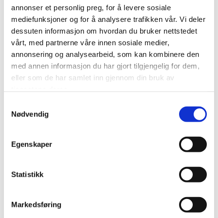
annonser et personlig preg, for å levere sosiale
mediefunksjoner og for å analysere trafikken vår. Vi deler
dessuten informasjon om hvordan du bruker nettstedet
Spørsmål kan rettes til Tove Henøen ved
vårt, med partnerne våre innen sosiale medier,
Nordmøre fiskebåt på
913 29 242
eller
annonsering og analysearbeid, som kan kombinere den
tove@nordmorefiskebat.no
med annen informasjon du har gjort tilgjengelig for dem,
eller som de har samlet inn gjennom din bruk av
tjenestene deres.
Samtykkevalg
Nødvendig
Egenskaper
Statistikk
Markedsføring