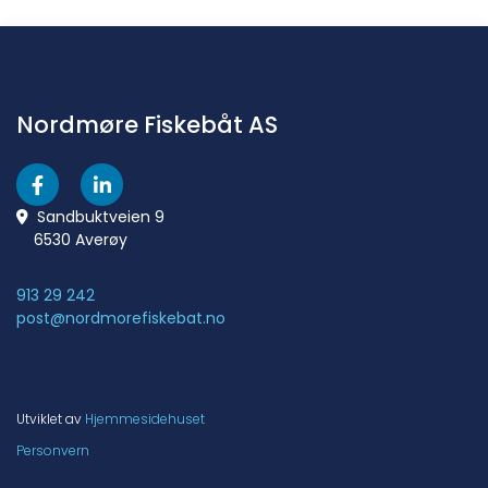
Nordmøre Fiskebåt AS
Sandbuktveien 9

6530 Averøy
913 29 242
post@nordmorefiskebat.no
Utviklet av
Hjemmesidehuset
Personvern