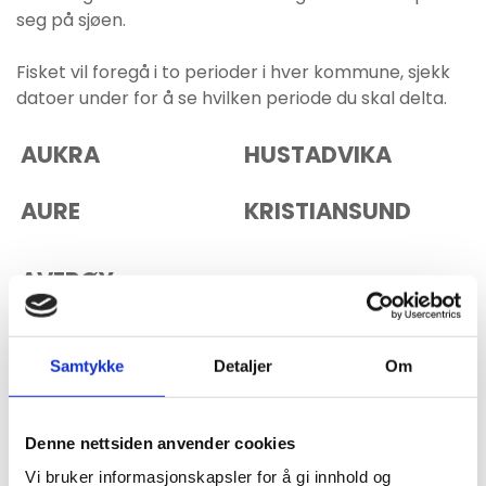
seg på sjøen.
Fisket vil foregå i to perioder i hver kommune, sjekk
datoer under for å se hvilken periode du skal delta.
AUKRA
HUSTADVIKA
AURE
KRISTIANSUND
AVERØY
SMØLA
ÅLESUND
Samtykke
Detaljer
Om
SIKKERHETS OG OPPLÆRINGSDAG BLIR
Denne nettsiden anvender cookies
25.JUNI I KRISTIANSUND OG ER OBLIGATORISK
Vi bruker informasjonskapsler for å gi innhold og
FOR ALLE.